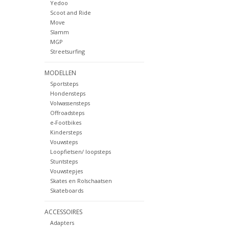
Yedoo
Scoot and Ride
Move
Slamm
MGP
Streetsurfing
MODELLEN
Sportsteps
Hondensteps
Volwassensteps
Offroadsteps
e-Footbikes
Kindersteps
Vouwsteps
Loopfietsen/ loopsteps
Stuntsteps
Vouwstepjes
Skates en Rolschaatsen
Skateboards
ACCESSOIRES
Adapters