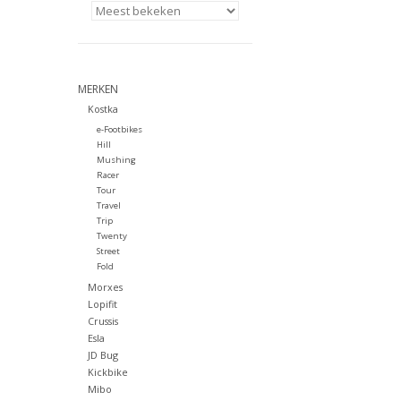
MERKEN
Kostka
e-Footbikes
Hill
Mushing
Racer
Tour
Travel
Trip
Twenty
Street
Fold
Morxes
Lopifit
Crussis
Esla
JD Bug
Kickbike
Mibo