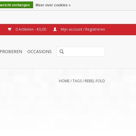
bericht verbergen
Meer over cookies »
0 Artikelen - €0,00
Mijn account / Registreren
TPROBEREN
OCCASIONS
HOME
/
TAGS
/
REBEL FOLD