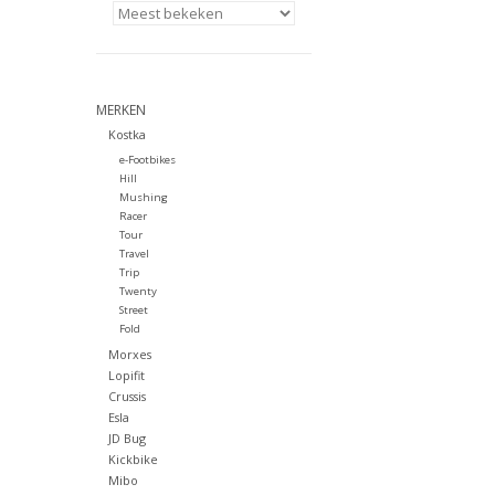
MERKEN
Kostka
e-Footbikes
Hill
Mushing
Racer
Tour
Travel
Trip
Twenty
Street
Fold
Morxes
Lopifit
Crussis
Esla
JD Bug
Kickbike
Mibo