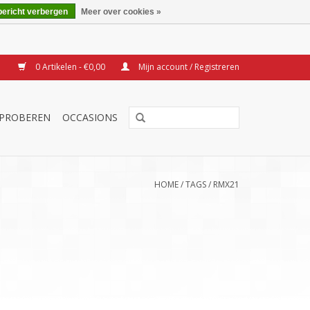
bericht verbergen
Meer over cookies »
0 Artikelen - €0,00
Mijn account / Registreren
TPROBEREN
OCCASIONS
HOME
/
TAGS
/
RMX21