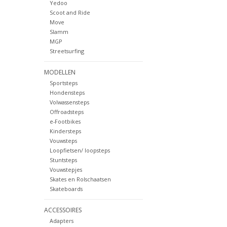
Yedoo
Scoot and Ride
Move
Slamm
MGP
Streetsurfing
MODELLEN
Sportsteps
Hondensteps
Volwassensteps
Offroadsteps
e-Footbikes
Kindersteps
Vouwsteps
Loopfietsen/ loopsteps
Stuntsteps
Vouwstepjes
Skates en Rolschaatsen
Skateboards
ACCESSOIRES
Adapters