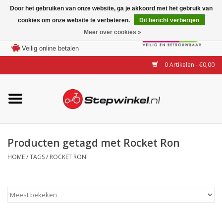
Door het gebruiken van onze website, ga je akkoord met het gebruik van
cookies om onze website te verbeteren.
Dit bericht verbergen
Laagste prijs garantie
Meer over cookies »
100 dagen bedenktijd
Merken
Veilig online betalen
0 Artikelen - €0,00
Modellen
Accessoires
Actie
Producten getagd met Rocket Ron
HOME
/
TAGS
/
ROCKET RON
Steps huren of uitproberen
Occasions