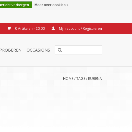
bericht verbergen
Meer over cookies »
0 Artikelen - €0,00
Mijn account / Registreren
TPROBEREN
OCCASIONS
HOME
/
TAGS
/
RUBENA