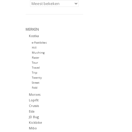
MERKEN
Kostka
e-Footbikes
Hill
Mushing
Racer
Tour
Travel
Trip
Twenty
Street
Fold
Morxes
Lopifit
Crussis
Esla
JD Bug
Kickbike
Mibo