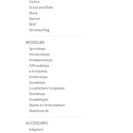
Yedoo
Scoot and Ride
Move
Slamm
MGP
Streetsurfing
MODELLEN
Sportsteps
Hondensteps
Volwassensteps
Offroadsteps
e-Footbikes
Kindersteps
Vouwsteps
Loopfietsen/ loopsteps
Stuntsteps
Vouwstepjes
Skates en Rolschaatsen
Skateboards
ACCESSOIRES
Adapters