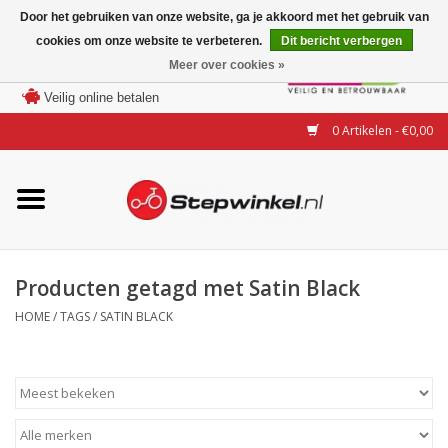
Door het gebruiken van onze website, ga je akkoord met het gebruik van
cookies om onze website te verbeteren.
Dit bericht verbergen
Laagste prijs garantie
Meer over cookies »
100 dagen bedenktijd
Merken
Veilig online betalen
0 Artikelen - €0,00
Modellen
Accessoires
Actie
Producten getagd met Satin Black
HOME
/
TAGS
/
SATIN BLACK
Steps huren of uitproberen
Occasions