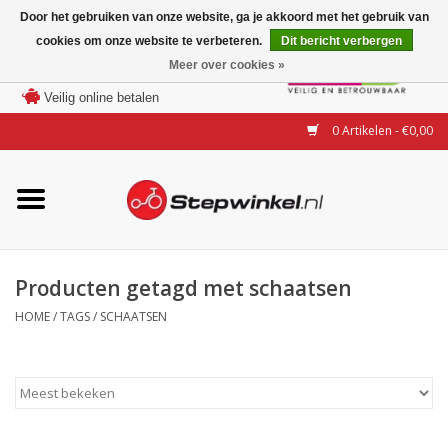
Door het gebruiken van onze website, ga je akkoord met het gebruik van
cookies om onze website te verbeteren.
Dit bericht verbergen
Laagste prijs garantie
Meer over cookies »
100 dagen bedenktijd
Merken
Veilig online betalen
0 Artikelen - €0,00
Modellen
Accessoires
Actie
Producten getagd met schaatsen
HOME
/
TAGS
/
SCHAATSEN
Steps huren of uitproberen
Occasions