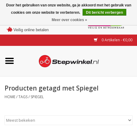
Door het gebruiken van onze website, ga je akkoord met het gebruik van
cookies om onze website te verbeteren.
Dit bericht verbergen
Laagste prijs garantie
Meer over cookies »
100 dagen bedenktijd
Merken
Veilig online betalen
0 Artikelen - €0,00
Modellen
Accessoires
Actie
Producten getagd met Spiegel
HOME
/
TAGS
/
SPIEGEL
Steps huren of uitproberen
Occasions