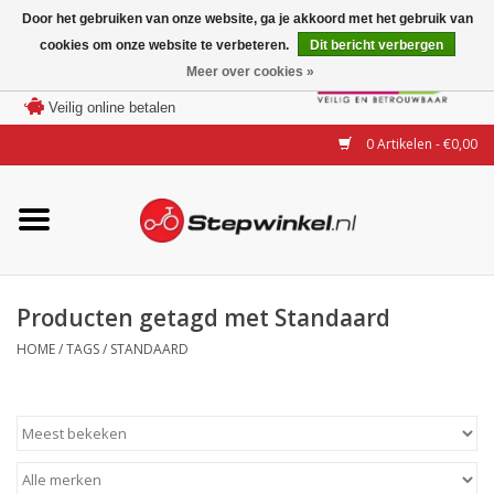
Door het gebruiken van onze website, ga je akkoord met het gebruik van
cookies om onze website te verbeteren.
Dit bericht verbergen
Laagste prijs garantie
Meer over cookies »
100 dagen bedenktijd
Merken
Veilig online betalen
0 Artikelen - €0,00
Modellen
Accessoires
Actie
Producten getagd met Standaard
HOME
/
TAGS
/
STANDAARD
Steps huren of uitproberen
Occasions