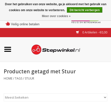
Door het gebruiken van onze website, ga je akkoord met het gebruik van
cookies om onze website te verbeteren.
Dit bericht verbergen
Laagste prijs garantie
Meer over cookies »
100 dagen bedenktijd
Merken
Veilig online betalen
0 Artikelen - €0,00
Modellen
Accessoires
Actie
Producten getagd met Stuur
HOME
/
TAGS
/
STUUR
Steps huren of uitproberen
Occasions