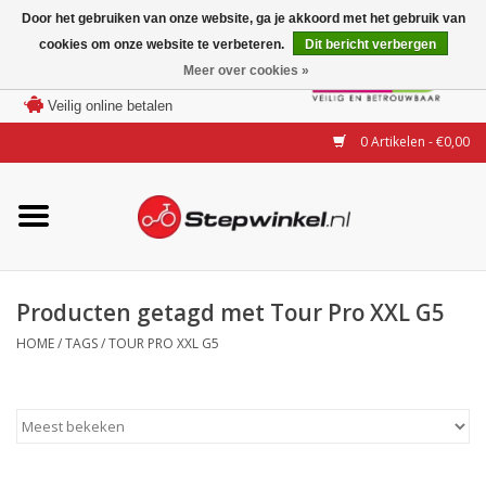
Door het gebruiken van onze website, ga je akkoord met het gebruik van
cookies om onze website te verbeteren.
Dit bericht verbergen
Laagste prijs garantie
Meer over cookies »
100 dagen bedenktijd
Merken
Veilig online betalen
0 Artikelen - €0,00
Modellen
Accessoires
Actie
Producten getagd met Tour Pro XXL G5
HOME
/
TAGS
/
TOUR PRO XXL G5
Steps huren of uitproberen
Occasions