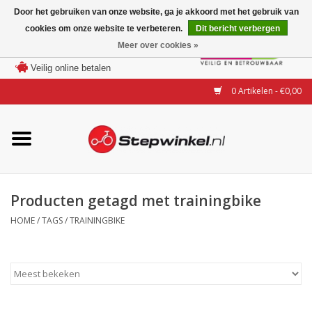
Door het gebruiken van onze website, ga je akkoord met het gebruik van
cookies om onze website te verbeteren.
Dit bericht verbergen
Laagste prijs garantie
Meer over cookies »
100 dagen bedenktijd
Merken
Veilig online betalen
0 Artikelen - €0,00
Modellen
Accessoires
Actie
Producten getagd met trainingbike
HOME
/
TAGS
/
TRAININGBIKE
Steps huren of uitproberen
Occasions