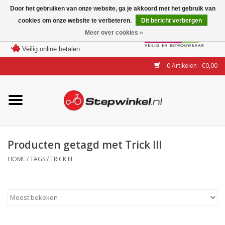
Door het gebruiken van onze website, ga je akkoord met het gebruik van
cookies om onze website te verbeteren.
Dit bericht verbergen
Laagste prijs garantie
Meer over cookies »
100 dagen bedenktijd
Merken
Veilig online betalen
0 Artikelen - €0,00
Modellen
Accessoires
Actie
Producten getagd met Trick III
HOME
/
TAGS
/
TRICK III
Steps huren of uitproberen
Occasions