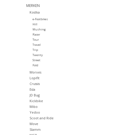
MERKEN
Kostka
e-Footbikes
Hill
Mushing
Racer
Tour
Travel
Trip
Twenty
Street
Fold
Morxes
Lopifit
Crussis
Esla
JD Bug
Kickbike
Mibo
Yedoo
Scoot and Ride
Move
Slamm