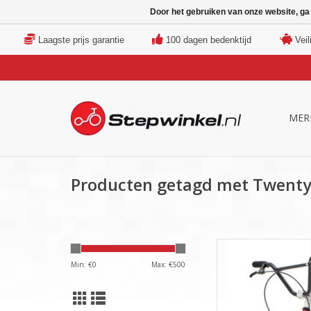
Door het gebruiken van onze website, ga
Laagste prijs garantie
100 dagen bedenktijd
Veil
MER
Producten getagd met Twent
Een snelle footbike me
Min: €
0
Max: €
500
TOEVOEGEN