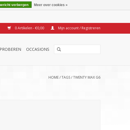
bericht verbergen
Meer over cookies »
0 Artikelen - €0,00
Mijn account / Registreren
TPROBEREN
OCCASIONS
HOME
/
TAGS
/
TWENTY MAX G6