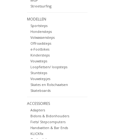
MGP
Streetsurfing
MODELLEN
Sportsteps
Hondensteps
Volwassensteps
Offroadsteps
e-Footbikes
Kindersteps
Vouwsteps
Loopfietsen/ loopsteps
Stuntsteps
Vouwstepjes
Skates en Rolschaatsen
Skateboards
ACCESSOIRES
Adapters
Bidons & Bidonhouders
Fiets/ Stepcomputers
Handvatten & Bar Ends
KLICKfix