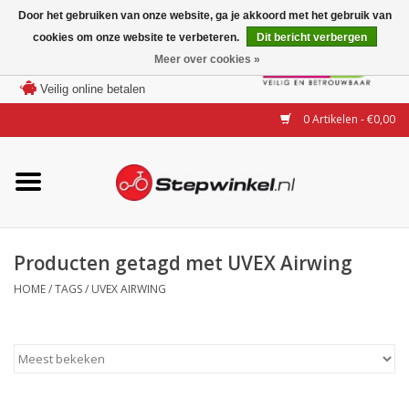
Door het gebruiken van onze website, ga je akkoord met het gebruik van
cookies om onze website te verbeteren.
Dit bericht verbergen
Laagste prijs garantie
Meer over cookies »
100 dagen bedenktijd
Merken
Veilig online betalen
0 Artikelen - €0,00
Modellen
Accessoires
Actie
Producten getagd met UVEX Airwing
HOME
/
TAGS
/
UVEX AIRWING
Steps huren of uitproberen
Occasions