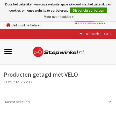
Door het gebruiken van onze website, ga je akkoord met het gebruik van
cookies om onze website te verbeteren.
Dit bericht verbergen
Laagste prijs garantie
Meer over cookies »
100 dagen bedenktijd
Merken
Veilig online betalen
0 Artikelen - €0,00
Modellen
Accessoires
Actie
Producten getagd met VELO
HOME
/
TAGS
/
VELO
Steps huren of uitproberen
Occasions