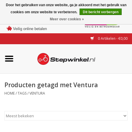
Door het gebruiken van onze website, ga je akkoord met het gebruik van
cookies om onze website te verbeteren.
Dit bericht verbergen
Laagste prijs garantie
Meer over cookies »
100 dagen bedenktijd
Merken
Veilig online betalen
0 Artikelen - €0,00
Modellen
Accessoires
Actie
Producten getagd met Ventura
HOME
/
TAGS
/
VENTURA
Steps huren of uitproberen
Occasions