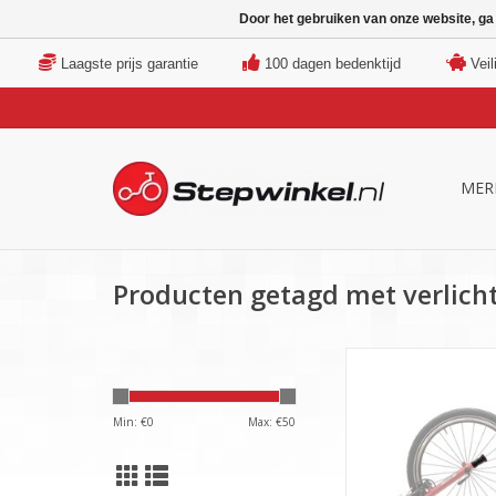
Door het gebruiken van onze website, ga
Laagste prijs garantie
100 dagen bedenktijd
Veil
MER
Producten getagd met verlich
€59,95 incl. BTW - A
licht voor snelle en
montage aan de acht
Min: €
0
Max: €
50
een footbik
TOEVOEGEN AAN WI