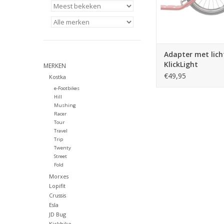
Adapter met lich
KlickLight
MERKEN
€49,95
Kostka
e-Footbikes
Hill
Mushing
Racer
Tour
Travel
Trip
Twenty
Street
Fold
Morxes
Lopifit
Crussis
Esla
JD Bug
Kickbike