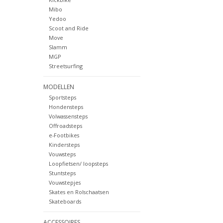
Mibo
Yedoo
Scoot and Ride
Move
Slamm
MGP
Streetsurfing
MODELLEN
Sportsteps
Hondensteps
Volwassensteps
Offroadsteps
e-Footbikes
Kindersteps
Vouwsteps
Loopfietsen/ loopsteps
Stuntsteps
Vouwstepjes
Skates en Rolschaatsen
Skateboards
ACCESSOIRES