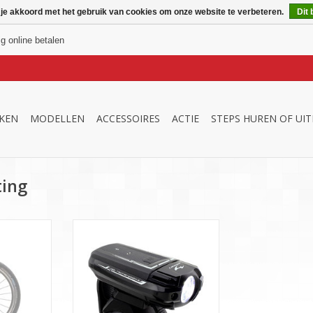
 je akkoord met het gebruik van cookies om onze website te verbeteren.
Dit 
ig online betalen
KEN
MODELLEN
ACCESSOIRES
ACTIE
STEPS HUREN OF UI
ting
dapter met
€35-, incl. BTW - Oplaadbare
 eenvoudige
fietslamp met hoog vermogen.
erkant van
TOEVOEGEN AAN WINKELWAGEN
e.
NKELWAGEN