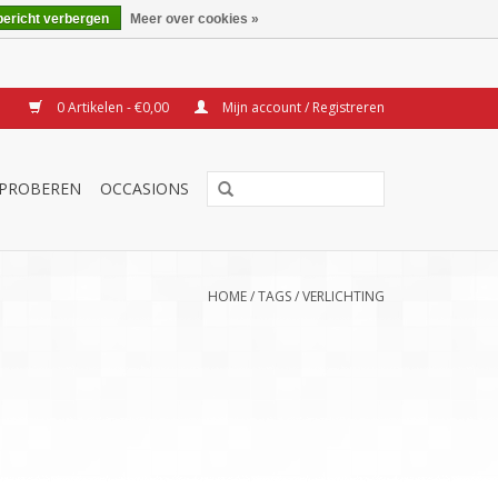
bericht verbergen
Meer over cookies »
0 Artikelen - €0,00
Mijn account / Registreren
TPROBEREN
OCCASIONS
HOME
/
TAGS
/
VERLICHTING