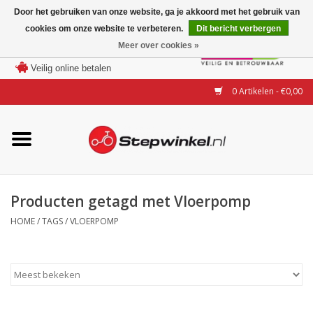
Door het gebruiken van onze website, ga je akkoord met het gebruik van
cookies om onze website te verbeteren.
Dit bericht verbergen
Laagste prijs garantie
Meer over cookies »
100 dagen bedenktijd
Merken
Veilig online betalen
0 Artikelen - €0,00
Modellen
Accessoires
Actie
Producten getagd met Vloerpomp
HOME
/
TAGS
/
VLOERPOMP
Steps huren of uitproberen
Occasions