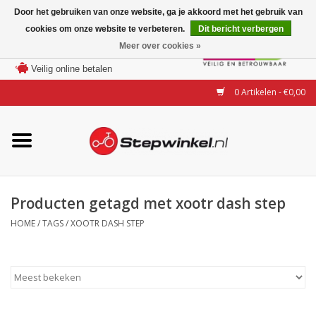
Door het gebruiken van onze website, ga je akkoord met het gebruik van
cookies om onze website te verbeteren.
Dit bericht verbergen
Laagste prijs garantie
Meer over cookies »
100 dagen bedenktijd
Merken
Veilig online betalen
0 Artikelen - €0,00
Modellen
Accessoires
Actie
Producten getagd met xootr dash step
HOME
/
TAGS
/
XOOTR DASH STEP
Steps huren of uitproberen
Occasions