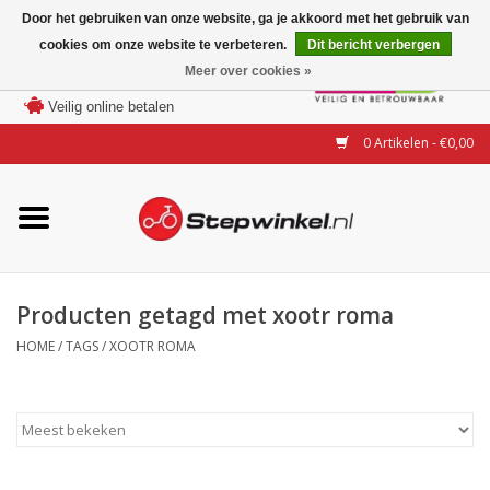
Door het gebruiken van onze website, ga je akkoord met het gebruik van
cookies om onze website te verbeteren.
Dit bericht verbergen
Laagste prijs garantie
Meer over cookies »
100 dagen bedenktijd
Merken
Veilig online betalen
0 Artikelen - €0,00
Modellen
Accessoires
Actie
Producten getagd met xootr roma
HOME
/
TAGS
/
XOOTR ROMA
Steps huren of uitproberen
Occasions