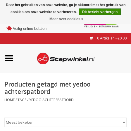
Door het gebruiken van onze website, ga je akkoord met het gebruik van
cookies om onze website te verbeteren.
Dit bericht verbergen
Laagste prijs garantie
Meer over cookies »
100 dagen bedenktijd
Merken
Veilig online betalen
0 Artikelen - €0,00
Modellen
Accessoires
Actie
Producten getagd met yedoo
achterspatbord
Steps huren of uitproberen
HOME
/
TAGS
/
YEDOO ACHTERSPATBORD
Occasions