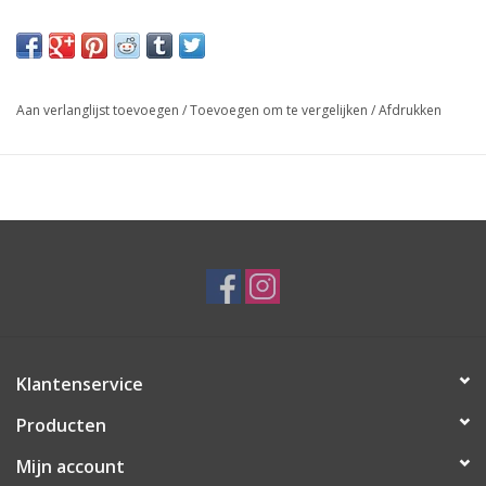
Abec 7 bearings + spacer 100mm
88A super high rebound
Aan verlanglijst toevoegen
/
Toevoegen om te vergelijken
/
Afdrukken
Klantenservice
Producten
Mijn account