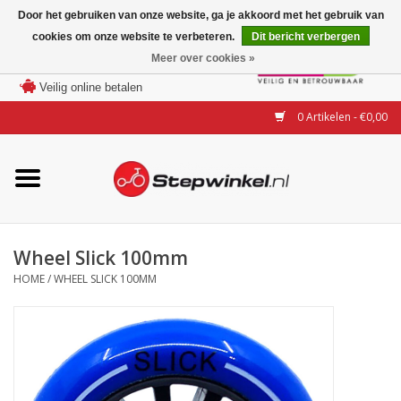
Door het gebruiken van onze website, ga je akkoord met het gebruik van
cookies om onze website te verbeteren.
Dit bericht verbergen
Laagste prijs garantie
Meer over cookies »
100 dagen bedenktijd
Merken
Veilig online betalen
0 Artikelen - €0,00
Modellen
Accessoires
Actie
Wheel Slick 100mm
HOME
/
WHEEL SLICK 100MM
Steps huren of uitproberen
Occasions