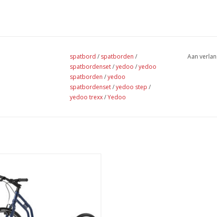
spatbord
/
spatborden
/
Aan verlan
spatbordenset
/
yedoo
/
yedoo
spatborden
/
yedoo
spatbordenset
/
yedoo step
/
yedoo trexx
/
Yedoo
euwe step van Yedoo, gemaakt van
hoge kwaliteit staal.
EVOEGEN AAN WINKELWAGEN