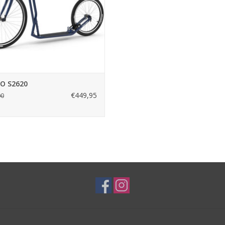
O S2620
€449,95
00