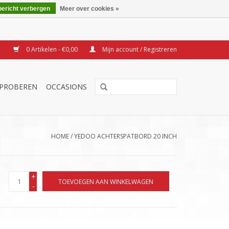
bericht verbergen
Meer over cookies »
0 Artikelen - €0,00
Mijn account / Registreren
TPROBEREN
OCCASIONS
HOME
/
YEDOO ACHTERSPATBORD 20 INCH
+
TOEVOEGEN AAN WINKELWAGEN
-