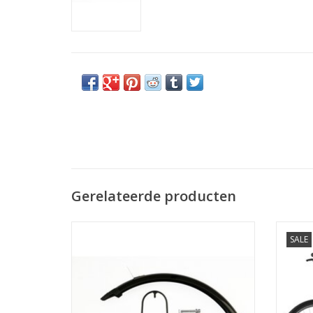
Gerelateerde producten
Aluminium, ABS Plastic
Een ni
SALE
Geschikt voor Yedoo S2620 en Trexx
Van SKS
TO
TOEVOEGEN AAN WINKELWAGEN