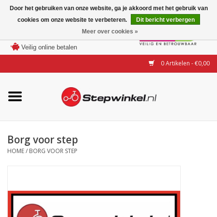
Door het gebruiken van onze website, ga je akkoord met het gebruik van
cookies om onze website te verbeteren.
Dit bericht verbergen
Laagste prijs garantie
Meer over cookies »
100 dagen bedenktijd
Merken
Veilig online betalen
0 Artikelen - €0,00
Modellen
Accessoires
Actie
Borg voor step
HOME
/
BORG VOOR STEP
Steps huren of uitproberen
Occasions