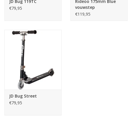
JD Bug 119TC
Rideoo 175mm Blue
vouwstep
€79,95
€119,95
JD Bug Street
€79,95