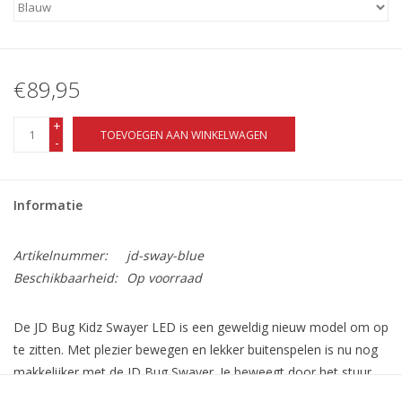
€89,95
+
TOEVOEGEN AAN WINKELWAGEN
-
Informatie
Artikelnummer:
jd-sway-blue
Beschikbaarheid:
Op voorraad
De JD Bug Kidz Swayer LED is een geweldig nieuw model om op
te zitten. Met plezier bewegen en lekker buitenspelen is nu nog
makkelijker met de JD Bug Swayer. Je beweegt door het stuur
van rechts naar links te blijven bewegen, het is dus een leuke en