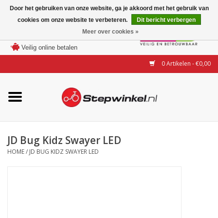
Door het gebruiken van onze website, ga je akkoord met het gebruik van
cookies om onze website te verbeteren.
Dit bericht verbergen
Laagste prijs garantie
Meer over cookies »
100 dagen bedenktijd
Merken
Veilig online betalen
0 Artikelen - €0,00
Modellen
Accessoires
Actie
JD Bug Kidz Swayer LED
HOME
/
JD BUG KIDZ SWAYER LED
Steps huren of uitproberen
Occasions