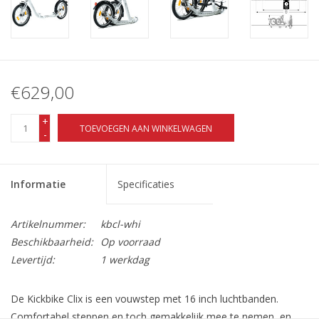
€629,00
+
TOEVOEGEN AAN WINKELWAGEN
-
Informatie
Specificaties
Artikelnummer:
kbcl-whi
Beschikbaarheid:
Op voorraad
Levertijd:
1 werkdag
De Kickbike Clix is een vouwstep met 16 inch luchtbanden.
Comfortabel steppen en toch gemakkelijk mee te nemen, en