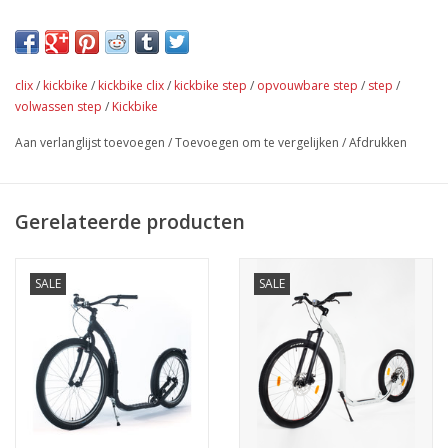
natuurlijk van de vertrouwde Kickbike kwaliteit.
Extra specificaties:
Opgevouwen 96 x 27 x 59 cm
clix
/
kickbike
/
kickbike clix
/
kickbike step
/
opvouwbare step
/
step
/
Footboard hoogte (hoogste/laagste stand): 100/75 mm
volwassen step
/
Kickbike
Standaard inbegrepen
Aan verlanglijst toevoegen
/
Toevoegen om te vergelijken
/
Afdrukken
Spatborden inbegrepen
Kleur: Pearl white
Gerelateerde producten
SALE
SALE