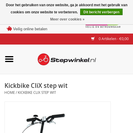
Door het gebruiken van onze website, ga je akkoord met het gebruik van
cookies om onze website te verbeteren.
Dit bericht verbergen
Laagste prijs garantie
Meer over cookies »
100 dagen bedenktijd
Merken
Veilig online betalen
0 Artikelen - €0,00
Modellen
Accessoires
Actie
Kickbike CliX step wit
HOME
/
KICKBIKE CLIX STEP WIT
Steps huren of uitproberen
Occasions