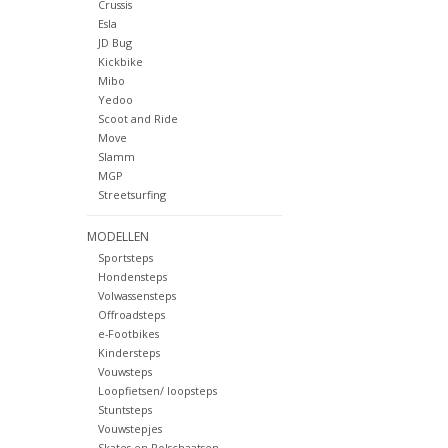
Crussis
Esla
JD Bug
Kickbike
Mibo
Yedoo
Scoot and Ride
Move
Slamm
MGP
Streetsurfing
MODELLEN
Sportsteps
Hondensteps
Volwassensteps
Offroadsteps
e-Footbikes
Kindersteps
Vouwsteps
Loopfietsen/ loopsteps
Stuntsteps
Vouwstepjes
Skates en Rolschaatsen