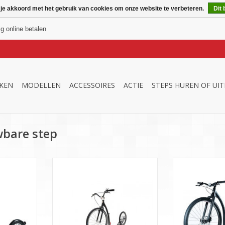
 je akkoord met het gebruik van cookies om onze website te verbeteren.
Dit 
ig online betalen
KEN
MODELLEN
ACCESSOIRES
ACTIE
STEPS HUREN OF UI
bare step
ke met 16
Opvouwbare e-footbike met 26 /
Cross step van
nium frame.
20 inch wielen,
inch voorwi
achterwielaandrijving en
achte
NKELWAGEN
PEDELEC- systeem zodat je
minimale moeite hoeft te doen
maar wel lekker kan steppen!