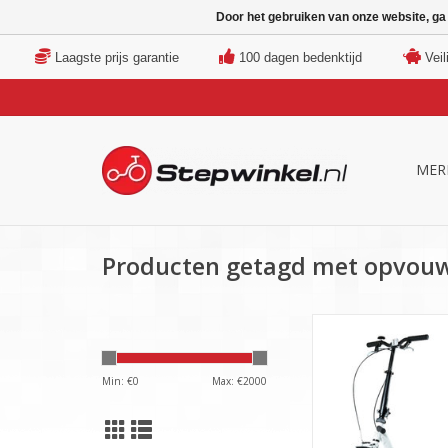
Door het gebruiken van onze website, ga
Laagste prijs garantie
100 dagen bedenktijd
Veil
MER
Producten getagd met opvouw
Vouwstep van Kickbi
inch banden en alumi
TOEVOEGEN AAN WI
Min: €
0
Max: €
2000