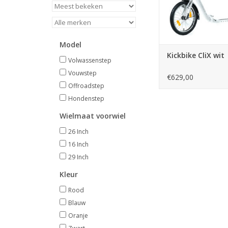
Model
Kickbike CliX wit
Volwassenstep
Vouwstep
€629,00
Offroadstep
Hondenstep
Wielmaat voorwiel
26 Inch
16 Inch
29 Inch
Kleur
Rood
Blauw
Oranje