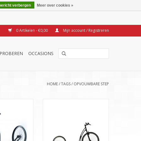
bericht verbergen
Meer over cookies »
0 Artikelen - €0,00
Mijn account / Registreren
TPROBEREN
OCCASIONS
HOME
/
TAGS
/
OPVOUWBARE STEP
 Kickbike met 29
26 inch voor- en 20 inch
el en 26 inch
achterwiel.
rwiel.
Tot 150 kg belastbaar.
Gewicht: 9,8 kg.
Opvouwbare versie van de GT.
GRATIS THUISBEZORGD.