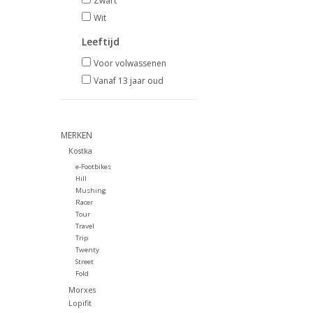
Zwart
Wit
Leeftijd
Voor volwassenen
Vanaf 13 jaar oud
MERKEN
Kostka
e-Footbikes
Hill
Mushing
Racer
Tour
Travel
Trip
Twenty
Street
Fold
Morxes
Lopifit