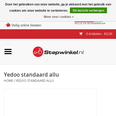
Door het gebruiken van onze website, ga je akkoord met het gebruik van
cookies om onze website te verbeteren.
Dit bericht verbergen
Laagste prijs garantie
Meer over cookies »
100 dagen bedenktijd
Merken
Veilig online betalen
0 Artikelen - €0,00
Modellen
Accessoires
Actie
Yedoo standaard allu
HOME
/
YEDOO STANDAARD ALLU
Steps huren of uitproberen
Occasions